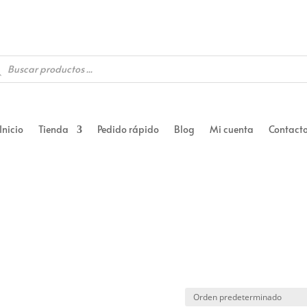
queda
uctos
Inicio
Tienda
Pedido rápido
Blog
Mi cuenta
Contact