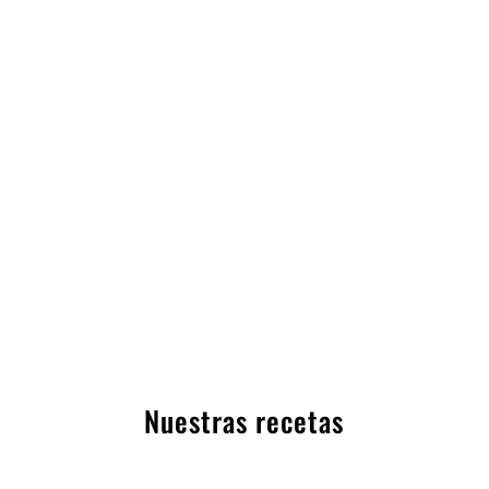
Conservas Artesanas Rubio
Empresa familiar dedicada a la conserva en el corazón de la ribera de
Navarra, fabricante nº 1 de guindillas a nivel nacional.
Nuestras recetas