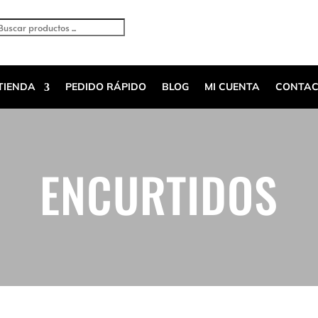
Búsqueda
e
roductos
TIENDA
PEDIDO RÁPIDO
BLOG
MI CUENTA
CONTAC
ENCURTIDOS