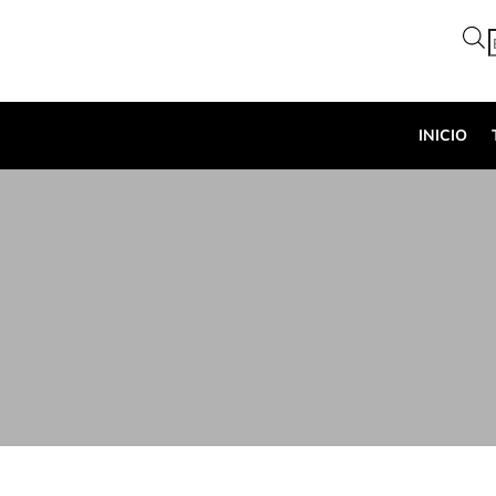
d
p
INICIO