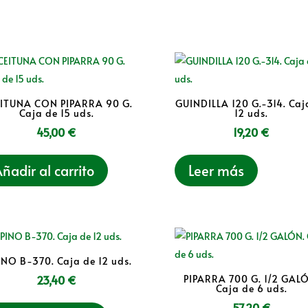
ITUNA CON PIPARRA 90 G.
GUINDILLA 120 G.-314. Caj
Caja de 15 uds.
12 uds.
45,00
€
19,20
€
ñadir al carrito
Leer más
INO B-370. Caja de 12 uds.
23,40
€
PIPARRA 700 G. 1/2 GAL
Caja de 6 uds.
57,20
€