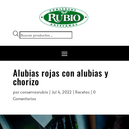
Búsqueda
de
productos
Alubias rojas con alubias y
chorizo
por
conservasrubio
|
Jul 4, 2022
|
Recetas
|
0
Comentarios