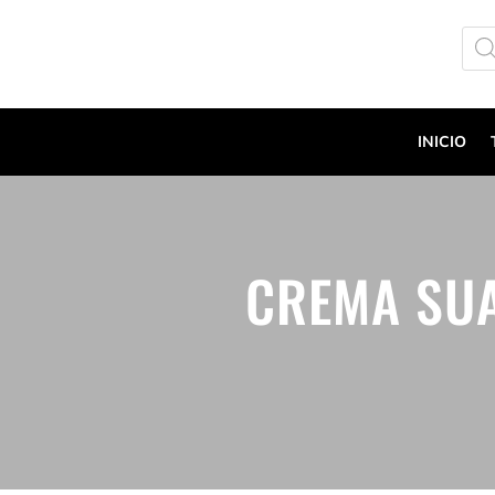
Bús
de
prod
INICIO
CREMA SUA