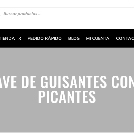
queda
uctos
TIENDA
PEDIDO RÁPIDO
BLOG
MI CUENTA
CONTAC
VE DE GUISANTES CO
PICANTES