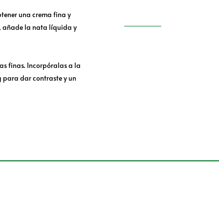
btener una crema fina y
 añade la nata líquida y
s finas. Incorpóralas a la
g para dar contraste y un