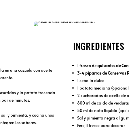
INGREDIENTES
1 frasco de
guisantes de Con
íela en una cazuela con aceite
3-4
piparras de Conservas 
arente.
1 cebolla dulce
1 patata mediana (opcional
scurridos y la patata troceada
2 cucharadas de aceite de ol
n par de minutos.
600 ml de caldo de verdura
50 ml de nata líquida (opci
n sal y pimienta, y cocina unos
Sal y pimienta negra al gus
ntegren los sabores.
Perejil fresco para decorar