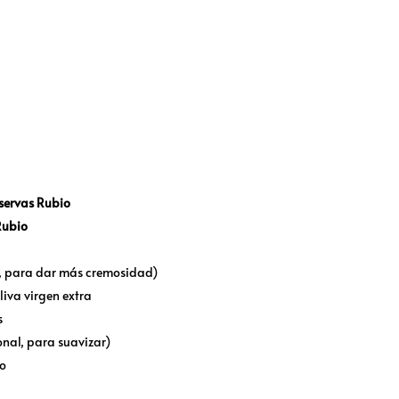
servas Rubio
Rubio
, para dar más cremosidad)
iva virgen extra
s
onal, para suavizar)
to